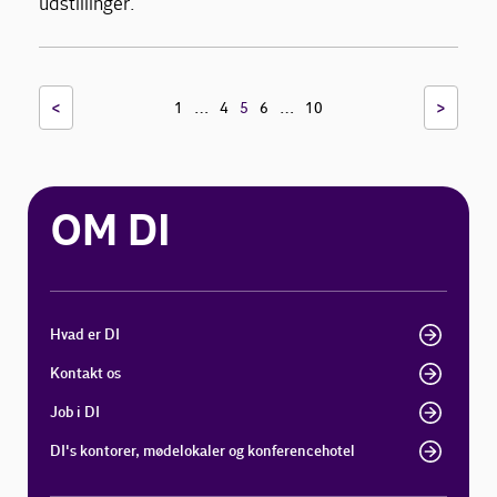
udstillinger.
<
…
…
>
1
4
5
6
10
OM DI
Hvad er DI
Kontakt os
Job i DI
DI's kontorer, mødelokaler og konferencehotel