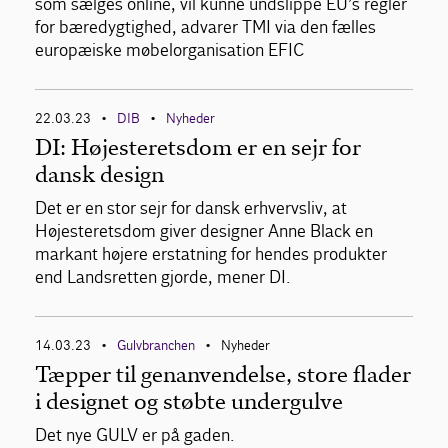
som sælges online, vil kunne undslippe EU’s regler
for bæredygtighed, advarer TMI via den fælles
europæiske møbelorganisation EFIC
22.03.23
DIB
Nyheder
•
•
DI: Højesteretsdom er en sejr for
dansk design
Det er en stor sejr for dansk erhvervsliv, at
Højesteretsdom giver designer Anne Black en
markant højere erstatning for hendes produkter
end Landsretten gjorde, mener DI.
14.03.23
Gulvbranchen
Nyheder
•
•
Tæpper til genanvendelse, store flader
i designet og støbte undergulve
Det nye GULV er på gaden.