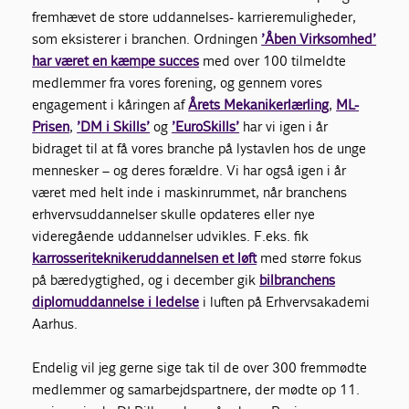
fremhævet de store uddannelses- karrieremuligheder,
som eksisterer i branchen. Ordningen
’Åben Virksomhed’
har været en kæmpe succes
med over 100 tilmeldte
medlemmer fra vores forening, og gennem vores
engagement i kåringen af
Årets Mekanikerlærling
,
ML-
Prisen
,
’DM i Skills’
og
’EuroSkills’
har vi igen i år
bidraget til at få vores branche på lystavlen hos de unge
mennesker – og deres forældre. Vi har også igen i år
været med helt inde i maskinrummet, når branchens
erhvervsuddannelser skulle opdateres eller nye
videregående uddannelser udvikles. F.eks. fik
karrosseriteknikeruddannelsen et løft
med større fokus
på bæredygtighed, og i december gik
bilbranchens
diplomuddannelse i ledelse
i luften på Erhvervsakademi
Aarhus.
Endelig vil jeg gerne sige tak til de over 300 fremmødte
medlemmer og samarbejdspartnere, der mødte op 11.