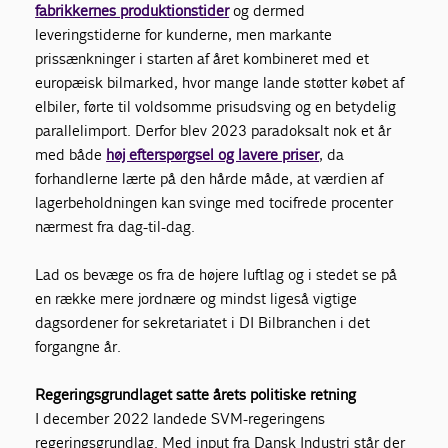
fabrikkernes produktionstider
og dermed
leveringstiderne for kunderne, men markante
prissænkninger i starten af året kombineret med et
europæisk bilmarked, hvor mange lande støtter købet af
elbiler, førte til voldsomme prisudsving og en betydelig
parallelimport. Derfor blev 2023 paradoksalt nok et år
med både
høj efterspørgsel og lavere priser
, da
forhandlerne lærte på den hårde måde, at værdien af
lagerbeholdningen kan svinge med tocifrede procenter
nærmest fra dag-til-dag.
Lad os bevæge os fra de højere luftlag og i stedet se på
en række mere jordnære og mindst ligeså vigtige
dagsordener for sekretariatet i DI Bilbranchen i det
forgangne år.
Regeringsgrundlaget satte årets politiske retning
I december 2022 landede SVM-regeringens
regeringsgrundlag. Med input fra Dansk Industri står der