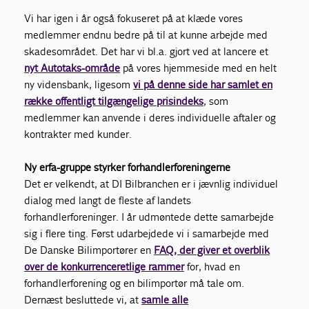
Vi har igen i år også fokuseret på at klæde vores
medlemmer endnu bedre på til at kunne arbejde med
skadesområdet. Det har vi bl.a. gjort ved at lancere et
nyt Autotaks-område
på vores hjemmeside med en helt
ny vidensbank, ligesom
vi på denne side har samlet en
række offentligt tilgængelige prisindeks
, som
medlemmer kan anvende i deres individuelle aftaler og
kontrakter med kunder.
Ny erfa-gruppe styrker forhandlerforeningerne
Det er velkendt, at DI Bilbranchen er i jævnlig individuel
dialog med langt de fleste af landets
forhandlerforeninger. I år udmøntede dette samarbejde
sig i flere ting. Først udarbejdede vi i samarbejde med
De Danske Bilimportører en
FAQ, der giver et overblik
over de konkurrenceretlige rammer
for, hvad en
forhandlerforening og en bilimportør må tale om.
Dernæst besluttede vi, at
samle alle