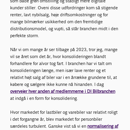
som både grøn omstilling og stadigt mere digitale
kunder stiller. Oveni disse udfordringer kom så stigende
renter, lavt nybilsalg, høje driftsomkostninger og for
mange bilmærker usikkerhed om den fremtidige
distributionsmodel, og vupti, så står branchen midt i den
perfekte storm.
Når vi om mange år ser tilbage på 2023, tror jeg, mange
vil se året som det år, hvor konsolideringen blandt
forhandlere for alvor tog fart. I branchen har vi talt om
konsolideringen længe, men især lave renter og et
relativt højt salg af biler var i en årrække grundene til, at
købere og sælgere ikke kunne nå hinanden. I dag
overvejer hver anden af medlemmerne i DI Bilbranchen
at indgå i en form for konsolidering.
Hvor markedet for lastbiler og varebiler var relativt roligt
i det forgangne år, blev markedet for personbiler
særdeles turbulent. Ganske vist så vi en
normalisering af