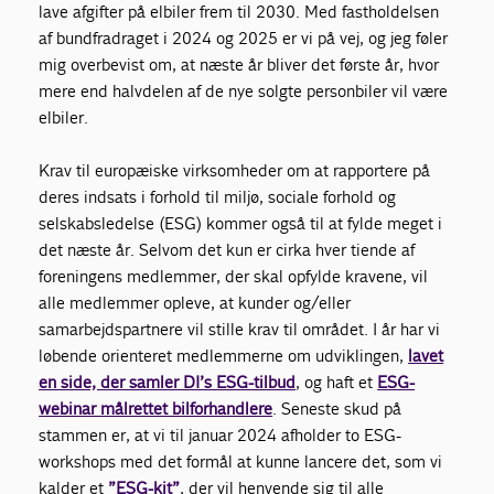
lave afgifter på elbiler frem til 2030. Med fastholdelsen
af bundfradraget i 2024 og 2025 er vi på vej, og jeg føler
mig overbevist om, at næste år bliver det første år, hvor
mere end halvdelen af de nye solgte personbiler vil være
elbiler.
Krav til europæiske virksomheder om at rapportere på
deres indsats i forhold til miljø, sociale forhold og
selskabsledelse (ESG) kommer også til at fylde meget i
det næste år. Selvom det kun er cirka hver tiende af
foreningens medlemmer, der skal opfylde kravene, vil
alle medlemmer opleve, at kunder og/eller
samarbejdspartnere vil stille krav til området. I år har vi
løbende orienteret medlemmerne om udviklingen,
lavet
en side, der samler DI’s ESG-tilbud
, og haft et
ESG-
webinar målrettet bilforhandlere
. Seneste skud på
stammen er, at vi til januar 2024 afholder to ESG-
workshops med det formål at kunne lancere det, som vi
kalder et
”ESG-kit”
, der vil henvende sig til alle