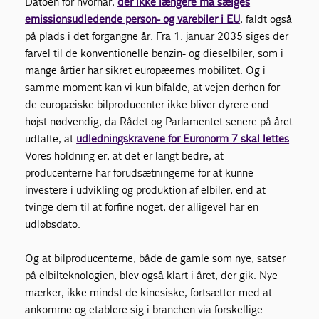
Datoen for hvornår,
der ikke længere må sælges
emissionsudledende person- og varebiler i EU
, faldt også
på plads i det forgangne år. Fra 1. januar 2035 siges der
farvel til de konventionelle benzin- og dieselbiler, som i
mange årtier har sikret europæernes mobilitet. Og i
samme moment kan vi kun bifalde, at vejen derhen for
de europæiske bilproducenter ikke bliver dyrere end
højst nødvendig, da Rådet og Parlamentet senere på året
udtalte, at
udledningskravene for Euronorm 7 skal lettes
.
Vores holdning er, at det er langt bedre, at
producenterne har forudsætningerne for at kunne
investere i udvikling og produktion af elbiler, end at
tvinge dem til at forfine noget, der alligevel har en
udløbsdato.
Og at bilproducenterne, både de gamle som nye, satser
på elbilteknologien, blev også klart i året, der gik. Nye
mærker, ikke mindst de kinesiske, fortsætter med at
ankomme og etablere sig i branchen via forskellige