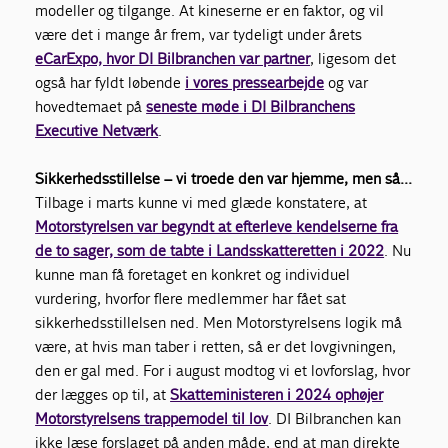
modeller og tilgange. At kineserne er en faktor, og vil
være det i mange år frem, var tydeligt under årets
eCarExpo, hvor DI Bilbranchen var partner
, ligesom det
også har fyldt løbende
i vores pressearbejde
og var
hovedtemaet på
seneste møde i DI Bilbranchens
Executive Netværk
.
Sikkerhedsstillelse – vi troede den var hjemme, men så…
Tilbage i marts kunne vi med glæde konstatere, at
Motorstyrelsen var begyndt at efterleve kendelserne fra
de to sager, som de tabte i Landsskatteretten i 2022
. Nu
kunne man få foretaget en konkret og individuel
vurdering, hvorfor flere medlemmer har fået sat
sikkerhedsstillelsen ned. Men Motorstyrelsens logik må
være, at hvis man taber i retten, så er det lovgivningen,
den er gal med. For i august modtog vi et lovforslag, hvor
der lægges op til, at
Skatteministeren i 2024 ophøjer
Motorstyrelsens trappemodel til lov
. DI Bilbranchen kan
ikke læse forslaget på anden måde, end at man direkte