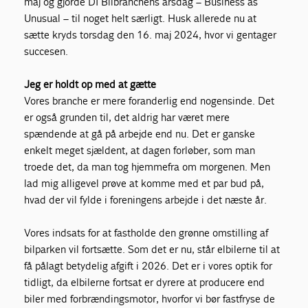
maj og gjorde DI Bilbranchens årsdag – Business as
Unusual – til noget helt særligt. Husk allerede nu at
sætte kryds torsdag den 16. maj 2024, hvor vi gentager
succesen.
Jeg er holdt op med at gætte
Vores branche er mere foranderlig end nogensinde. Det
er også grunden til, det aldrig har været mere
spændende at gå på arbejde end nu. Det er ganske
enkelt meget sjældent, at dagen forløber, som man
troede det, da man tog hjemmefra om morgenen. Men
lad mig alligevel prøve at komme med et par bud på,
hvad der vil fylde i foreningens arbejde i det næste år.
Vores indsats for at fastholde den grønne omstilling af
bilparken vil fortsætte. Som det er nu, står elbilerne til at
få pålagt betydelig afgift i 2026. Det er i vores optik for
tidligt, da elbilerne fortsat er dyrere at producere end
biler med forbrændingsmotor, hvorfor vi bør fastfryse de