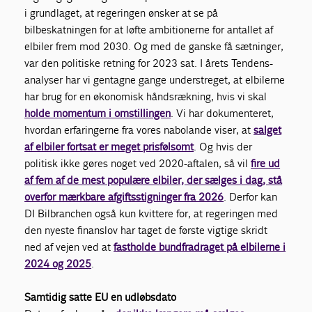
i grundlaget, at regeringen ønsker at se på
bilbeskatningen for at løfte ambitionerne for antallet af
elbiler frem mod 2030. Og med de ganske få sætninger,
var den politiske retning for 2023 sat. I årets Tendens-
analyser har vi gentagne gange understreget, at elbilerne
har brug for en økonomisk håndsrækning, hvis vi skal
holde momentum i omstillingen
. Vi har dokumenteret,
hvordan erfaringerne fra vores nabolande viser, at
salget
af elbiler fortsat er meget prisfølsomt
. Og hvis der
politisk ikke gøres noget ved 2020-aftalen, så vil
fire ud
af fem af de mest populære elbiler, der sælges i dag, stå
overfor mærkbare afgiftsstigninger fra 2026
. Derfor kan
DI Bilbranchen også kun kvittere for, at regeringen med
den nyeste finanslov har taget de første vigtige skridt
ned af vejen ved at
fastholde bundfradraget på elbilerne i
2024 og 2025
.
Samtidig satte EU en udløbsdato