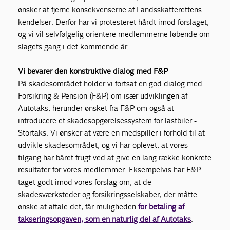
ønsker at fjerne konsekvenserne af Landsskatterettens
kendelser. Derfor har vi protesteret hårdt imod forslaget,
og vi vil selvfølgelig orientere medlemmerne løbende om
slagets gang i det kommende år.
Vi bevarer den konstruktive dialog med F&P
På skadesområdet holder vi fortsat en god dialog med
Forsikring & Pension (F&P) om især udviklingen af
Autotaks, herunder ønsket fra F&P om også at
introducere et skadesopgørelsessystem for lastbiler -
Stortaks. Vi ønsker at være en medspiller i forhold til at
udvikle skadesområdet, og vi har oplevet, at vores
tilgang har båret frugt ved at give en lang række konkrete
resultater for vores medlemmer. Eksempelvis har F&P
taget godt imod vores forslag om, at de
skadesværksteder og forsikringsselskaber, der måtte
ønske at aftale det, får muligheden
for betaling af
takseringsopgaven, som en naturlig del af Autotaks
.