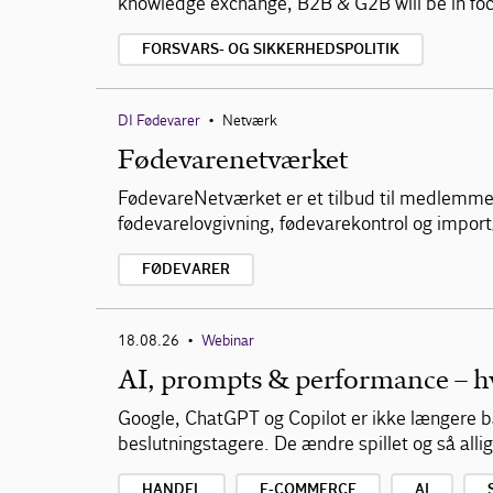
knowledge exchange, B2B & G2B will be in foc
FORSVARS- OG SIKKERHEDSPOLITIK
DI Fødevarer
Netværk
•
Fødevarenetværket
FødevareNetværket er et tilbud til medlemmer
fødevarelovgivning, fødevarekontrol og import
FØDEVARER
18.08.26
Webinar
•
AI, prompts & performance – hva
Google, ChatGPT og Copilot er ikke længere ba
beslutningstagere. De ændre spillet og så allig
HANDEL
E-COMMERCE
AI