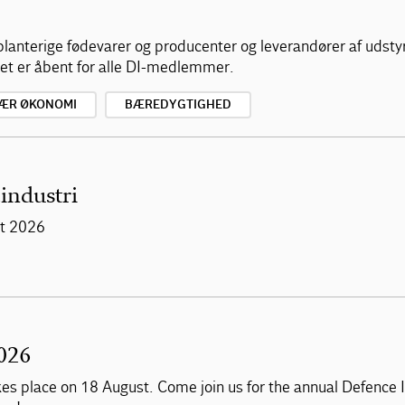
lanterige fødevarer og producenter og leverandører af udstyr
t er åbent for alle DI-medlemmer.
LÆR ØKONOMI
BÆREDYGTIGHED
industri
st 2026
026
s place on 18 August. Come join us for the annual Defence 