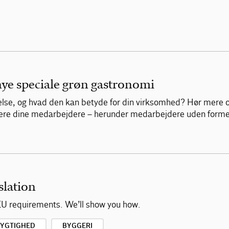
nye speciale grøn gastronomi
lse, og hvad den kan betyde for din virksomhed? Hør mere 
ficere dine medarbejdere – herunder medarbejdere uden form
lation
EU requirements. We’ll show you how.
YGTIGHED
BYGGERI