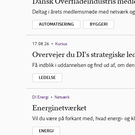
Dansk Overfladeindustris medl
Deltag i årets medlemsmøde med netværk og go
AUTOMATISERING
BYGGERI
17.08.26
Kursus
•
Overvejer du DI's strategiske l
Få indblik i uddannelsen og find ud af, om den
LEDELSE
DI Energi
Netværk
•
Energinetværket
Vil du være på forkant med, hvad energi- og k
ENERGI