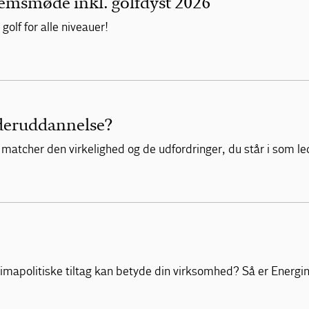
emsmøde inkl. golfdyst 2026
lf for alle niveauer!
ederuddannelse?
 matcher den virkelighed og de udfordringer, du står i som le
limapolitiske tiltag kan betyde din virksomhed? Så er Energin