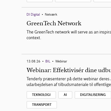
DI Digital
Netværk
•
GreenTech Network
The GreenTech network will serve as an inspira
context.
13.08.26
BIL
Webinar
•
•
Webinar: Effektivisér dine udb
Tenderly præsenterer på dette webinar deres 
udarbejdelsen af tilbudsmateriale til offentlig
TEKNOLOGI
AI
DIGITALISERING
TRANSPORT