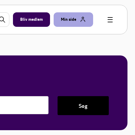
Bliv medlem
Min side
Søg